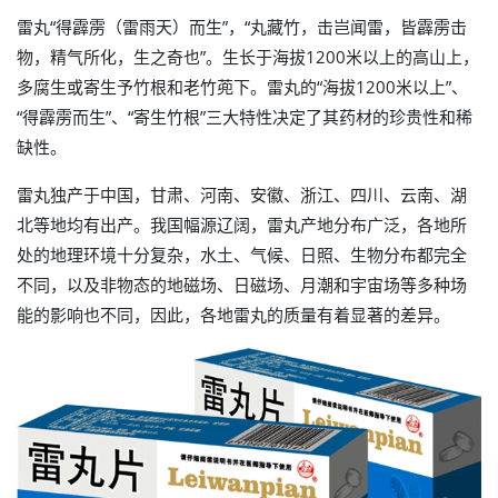
雷丸“得霹雳（雷雨天）而生”，“丸藏竹，击岂闻雷，皆霹雳击
物，精气所化，生之奇也”。生长于海拔1200米以上的高山上，
多腐生或寄生予竹根和老竹蔸下。雷丸的“海拔1200米以上”、
“得霹雳而生”、“寄生竹根”三大特性决定了其药材的珍贵性和稀
缺性。
雷丸独产于中国，甘肃、河南、安徽、浙江、四川、云南、湖
北等地均有出产。我国幅源辽阔，雷丸产地分布广泛，各地所
处的地理环境十分复杂，水土、气候、日照、生物分布都完全
不同，以及非物态的地磁场、日磁场、月潮和宇宙场等多种场
能的影响也不同，因此，各地雷丸的质量有着显著的差异。