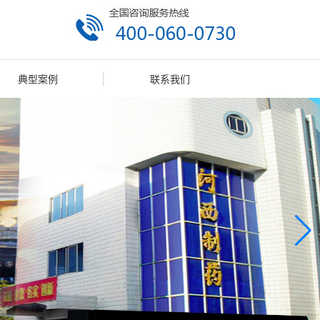
典型案例
联系我们