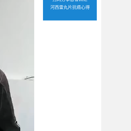
河西雷丸片抗癌心得