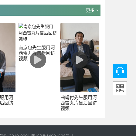
更多 >
南京包先生服用河
西雷丸片售后回访
视频
服用河
曲靖付先生服用河
后回访
西雷丸片售后回访
视频
2019-0001
陇ICP备14001608号-1