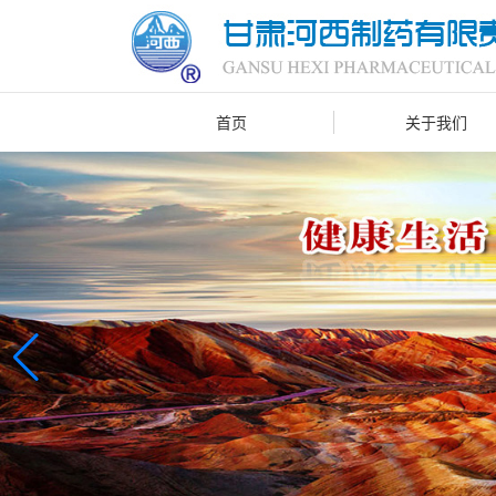
首页
关于我们